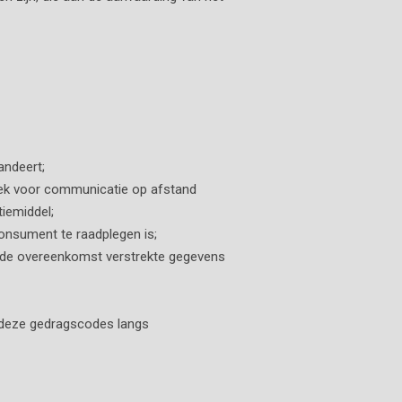
andeert;
niek voor communicatie op afstand
iemiddel;
onsument te raadplegen is;
n de overeenkomst verstrekte gegevens
deze gedragscodes langs