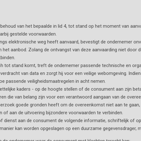
ehoud van het bepaalde in lid 4, tot stand op het moment van aan
arbij gestelde voorwaarden.
ngs elektronische weg heeft aanvaard, bevestigt de ondernemer onve
n het aanbod. Zolang de ontvangst van deze aanvaarding niet door d
binden.
ch tot stand komt, treft de ondernemer passende technische en orga
 overdracht van data en zorgt hij voor een veilige webomgeving. Indi
toe passende veiligheidsmaatregelen in acht nemen.
ttelijke kaders - op de hoogte stellen of de consument aan zijn beta
toren die van belang zijn voor een verantwoord aangaan van de overe
erzoek goede gronden heeft om de overeenkomst niet aan te gaan, i
n of aan de uitvoering bijzondere voorwaarden te verbinden.
of dienst aan de consument de volgende informatie, schriftelijk of o
 manier kan worden opgeslagen op een duurzame gegevensdrager, m