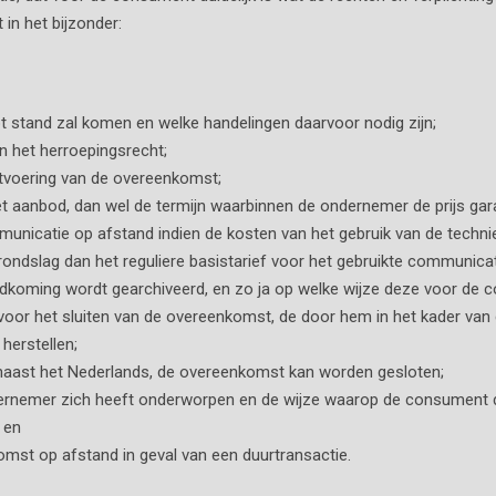
 in het bijzonder:
 stand zal komen en welke handelingen daarvoor nodig zijn;
an het herroepingsrecht;
uitvoering van de overeenkomst;
et aanbod, dan wel de termijn waarbinnen de ondernemer de prijs gar
municatie op afstand indien de kosten van het gebruik van de tech
ndslag dan het reguliere basistarief voor het gebruikte communicat
koming wordt gearchiveerd, en zo ja op welke wijze deze voor de c
oor het sluiten van de overeenkomst, de door hem in het kader va
herstellen;
 naast het Nederlands, de overeenkomst kan worden gesloten;
rnemer zich heeft onderworpen en de wijze waarop de consument 
 en
mst op afstand in geval van een duurtransactie.