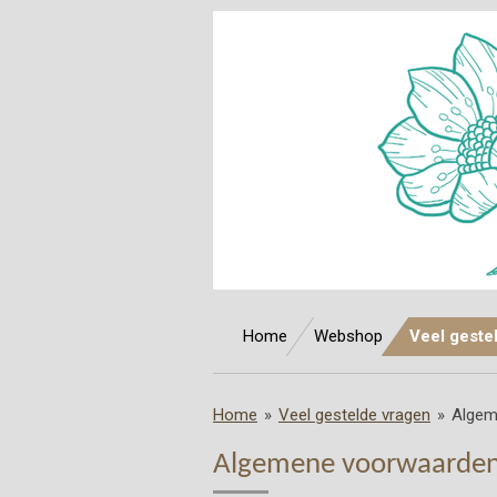
Ga
direct
naar
de
hoofdinhoud
Home
Webshop
Veel geste
Home
»
Veel gestelde vragen
»
Algem
Algemene voorwaarde