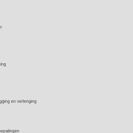
er
ping
egging en verlenging
bepalingen