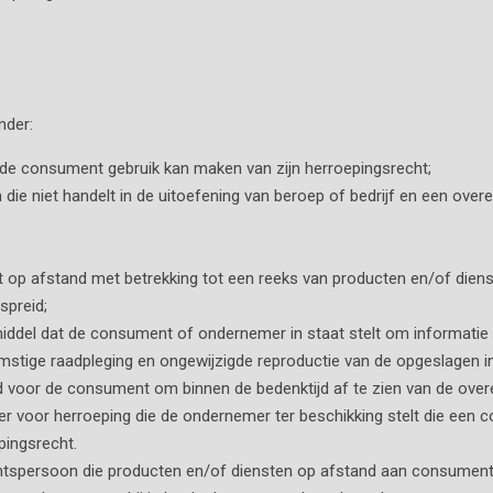
nder:
 de consument gebruik kan maken van zijn herroepingsrecht;
on die niet handelt in de uitoefening van beroep of bedrijf en een o
 op afstand met betrekking tot een reeks van producten en/of diens
spreid;
 middel dat de consument of ondernemer in staat stelt om informatie d
mstige raadpleging en ongewijzigde reproductie van de opgeslagen i
id voor de consument om binnen de bedenktijd af te zien van de ove
er voor herroeping die de ondernemer ter beschikking stelt die een 
pingsrecht.
rechtspersoon die producten en/of diensten op afstand aan consument