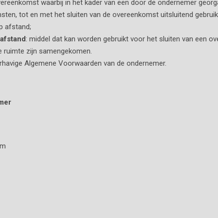
vereenkomst waarbij in het kader van een door de ondernemer geor
sten, tot en met het sluiten van de overeenkomst uitsluitend gebru
p afstand;
afstand
: middel dat kan worden gebruikt voor het sluiten van een
fde ruimte zijn samengekomen.
erhavige Algemene Voorwaarden van de ondernemer.
emer
om