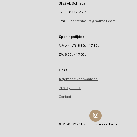
3122 AE Schiedam
Tel: 010 449 2147
Email:
Plantenbeurs@hotmail.com
Openingstijden
MA t/m VR: 8:30u - 17:30u
ZA: 8:30u - 17:00u
Links
Algemene voorwaarden
Privacybeleid
Contact
I
n
© 2020 - 2026 Plantenbeurs de Laan
s
t