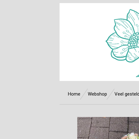
Ga
direct
naar
de
hoofdinhoud
Home
Webshop
Veel gestel