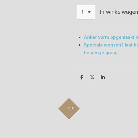
In winkelwage
Anker vorm opgemaakt m
Speciale wensen? laat h
helpen je graag.
D
D
S
e
e
h
l
e
a
e
l
r
n
e
TOP