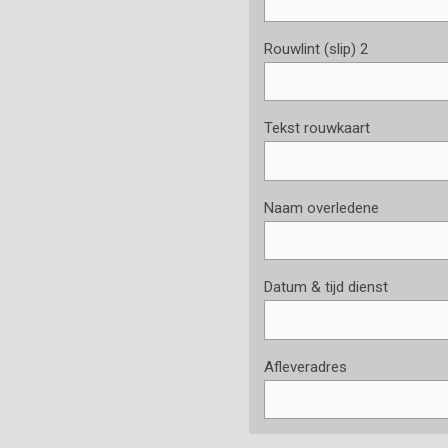
Rouwlint (slip) 2
Tekst rouwkaart
Naam overledene
Datum & tijd dienst
Afleveradres